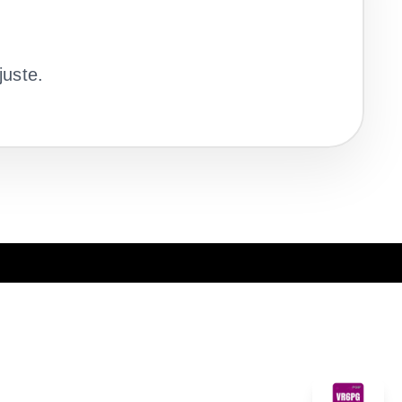
juste.