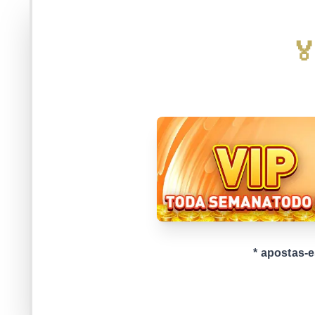

* apostas-e