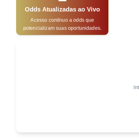
Odds Atualizadas ao Vivo
Acesso contínuo a odds que
potencializam suas oportunidades.
In