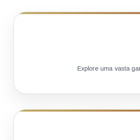
Explore uma vasta ga