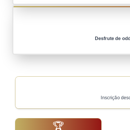
Desfrute de od
Inscrição de
🏆